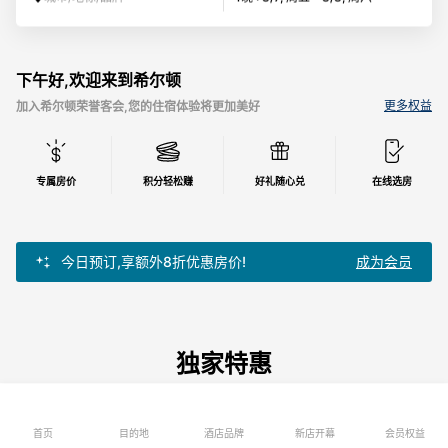
下午好,欢迎来到希尔顿
更多权益
加入希尔顿荣誉客会,您的住宿体验将更加美好
专属房价
积分轻松赚
好礼随心兑
在线选房
今日预订,享额外8折优惠房价!
成为会员
独家特惠
品牌合作
首页
目的地
酒店品牌
新店开幕
会员权益
会员尊