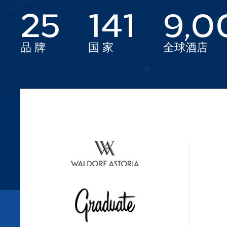
25
141
9,
品 牌
国 家
全球酒店