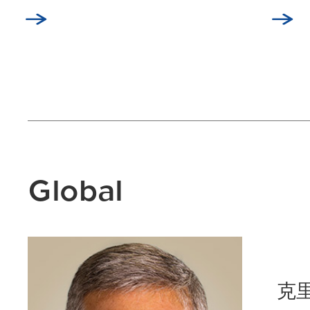
Global
克