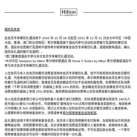
细则及条款
此会员专享餐饮礼遇适用于 2020 年 10 月 28 日起至 2021 年 12 月 31 日在大中华区（中国
大陆、香港、澳门和台湾地区）希尔顿集团旗下酒店内参与活动的自营餐厅及酒吧的餐饮消
费。酒店非自营餐厅及酒吧不提供希尔顿荣誉客会会员专享餐饮礼遇，请提前致电酒店，确认
提供本礼遇的餐厅及酒吧）。
*澳门康莱德酒店不参与本次会员专享餐饮礼遇活动。
*大中华区 Hampton by Hilton 希尔顿欢朋酒店 和 Home 2 Suites by Hilton 希尔顿惠庭酒店不
参与本次会员专享餐饮礼遇活动。
入住会员与非入住会员的餐饮消费皆适用本会员专享餐饮礼遇，但不可和现有的其他会员餐饮
礼遇、代金券或任何其他餐饮促销活动及餐饮计划同时使用。希尔顿荣誉客会会员在参与活动
的餐厅及酒吧进行消费的，普通会员及银会籍会员可在不含适用的服务费、杂费等的实际消费
金额（下称“实际消费金额”）的基础上享受 10% 的折扣，金会籍会员及钻石会籍会员可在实际
消费金额的基础上享受 25% 的折扣。服务费和适用的杂费等以实际消费金额为基础收取。
非入住会员或者预订非认可住宿的客人在餐厅进行消费的，实际消费金额满当地货币 180元人
民币或200港元/730新台币，可获赠餐饮“美味加分”500点希尔顿荣誉客会奖励积分，每张账单
只可获赠1次 500 点奖励积分。预订认可住宿入住的会员可以把该次餐饮消费计入客房账单，
以便累积希尔顿荣誉客会积分。详情请参考
希尔顿荣誉客会适用条款
。
此礼遇仅适用于希尔顿荣誉客会会员。会员本人需在场用餐并支付账单，在结账前出示有效会
籍等级证明，说明需要享受礼遇。无论该笔餐饮消费是否需要计入客房账单，若使用本礼遇，
须在餐厅结算用餐消费金额前说明并出示有效会籍等级证明，不可在酒店前台处理。一个希尔
顿荣誉客会的会员号在同一用餐时间段仅可享受一次礼遇。