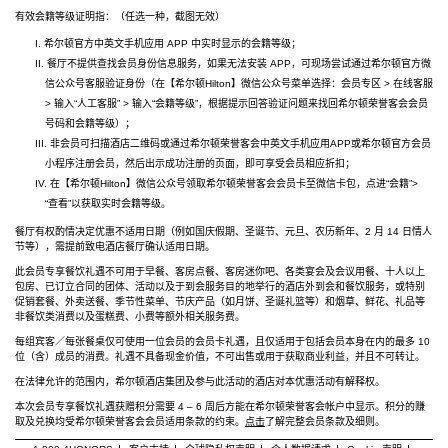
有效会籍等级证明指：（任选一种，截图无效）
I. 希尔顿官方中英文手机应用 APP 中实时显示的会籍等级；
II. 餐厅不提供查找会员身份信息服务，如果无法安装 APP，可现场尝试通过希尔顿官方微
信公众号客服验证身份（在【希尔顿Hilton】微信公众号菜单选择：会员专区 > 在线客服
> 输入“人工客服” > 输入“会籍等级”，根据提示回答验证问题来找回希尔顿荣誉客会会员
号码和会籍等级）；
III. 非会员可扫描酒店二维码或通过希尔顿荣誉客会中英文手机应用APP或希尔顿官方会员
小程序注册会员，然后出示成功注册的页面，即可享受会员相应折扣；
IV. 在【希尔顿Hilton】微信公众号领取希尔顿荣誉客会会员卡至微信卡包，点进“会籍”>
“查看”以获取实时会籍等级。
餐厅有权酌情决定优惠不适用日期（例如国庆假期、圣诞节、元旦、农历新年、2 月 14 日情人
节等），需提前致电酒店餐厅确认适用日期。
此会员专享餐饮礼遇不可用于早餐、客房点餐、客房迷你吧、各类宴会及会议用餐、十人以上
包房、已订立合同的团体、活动以及于到会服务目的地举行的酒店外到会和餐饮服务，或特别
促销套餐、外卖送餐、季节性菜单、节庆产品（如月饼、圣诞礼篮等）和烟草、鲜花、礼品等
非餐饮类消费以及蛋糕费、小费等额外相关服务费。
每组宾客／每张餐桌仅可使用一位会员的会员卡礼遇，且仅适用于包括会员本身在内的最多 10
位（含）成员的消费。礼遇不具备现金价值，不可出售或用于获取商业利益，并且不可转让。
在法律允许的范围内，希尔顿酒店集团及参与此活动的酒店对本优惠活动有解释权。
本次会员专享餐饮礼遇获赠积分需要 4 – 6 周后方能在希尔顿荣誉客会帐户中显示。积分的赚
取及兑换均受希尔顿荣誉客会会员适用条款的约束。
点击
了解完整会员条款及细则。