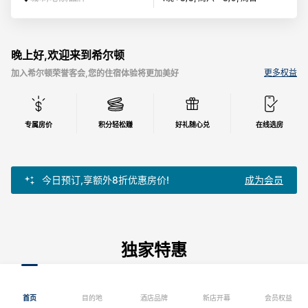
晚上好,欢迎来到希尔顿
更多权益
加入希尔顿荣誉客会,您的住宿体验将更加美好
专属房价
积分轻松赚
好礼随心兑
在线选房
今日预订,享额外8折优惠房价!
成为会员
独家特惠
品牌合作
首页
目的地
酒店品牌
新店开幕
会员权益
会员尊