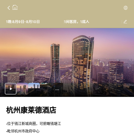
1晚:8月9日-8月10日
1间客房，1成人
杭州康莱德酒店
位于钱江新城商圈，可俯瞰钱塘江
毗邻杭州市政府中心