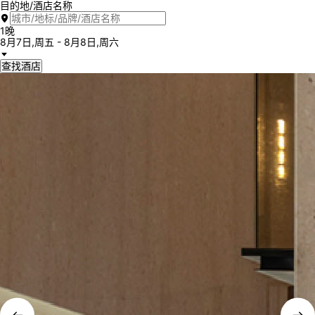
目的地/酒店名称
探索目的
我们的品
新店开
会员权
下载
1晚
地
牌
幕
益
APP
8月7日,周五 - 8月8日,周六
简体中
文
查找酒店