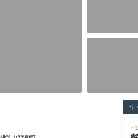
入住
请
器人服务 | 行李免费寄存