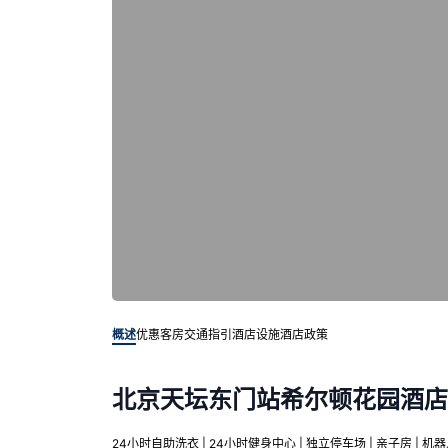
概述
优惠客房
交通指引
酒店设施
酒店政策
北京天坛东门站希尔顿花园酒店
24小时自助洗衣 | 24小时健身中心 | 独立停车场 | 亲子房 | 机