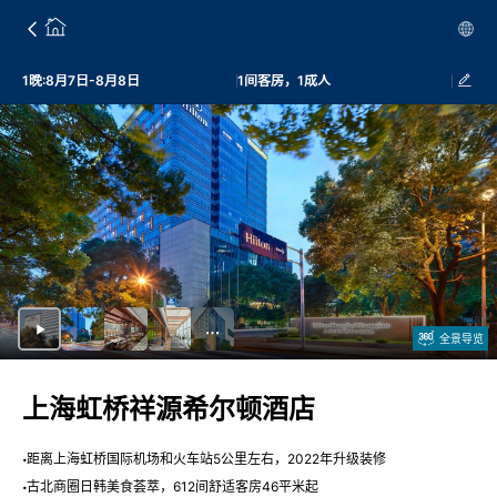
1晚:8月7日-8月8日
1间客房，1成人
全景导览
上海虹桥祥源希尔顿酒店
距离上海虹桥国际机场和火车站5公里左右，2022年升级装修
古北商圈日韩美食荟萃，612间舒适客房46平米起