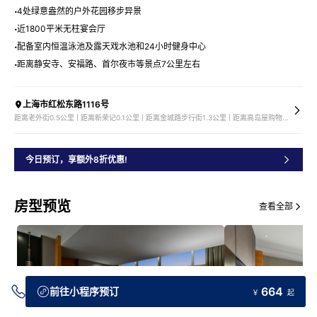
4处绿意盎然的户外花园移步异景
近1800平米无柱宴会厅
配备室内恒温泳池及露天戏水池和24小时健身中心
距离静安寺、安福路、首尔夜市等景点7公里左右
上海市红松东路1116号
距离老外街0.5公里 | 距离新荣记0.1公里 | 距离金城路步行街1.3公里 | 距离高岛屋购物中心1.8公里
今日预订，享额外8折优惠!
房型预览
查看全部
664
前往小程序预订
￥
起