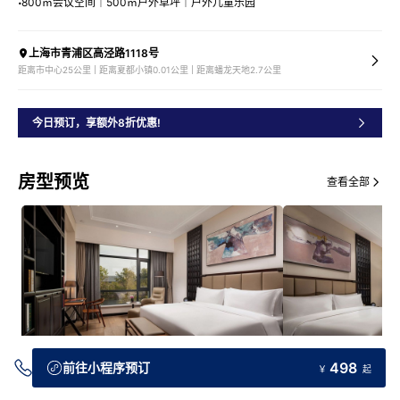
800㎡会议空间｜500㎡户外草坪｜户外儿童乐园
上海市青浦区高泾路1118号
距离市中心25公里 | 距离夏都小镇0.01公里 | 距离蟠龙天地2.7公里
今日预订，享额外8折优惠!
房型预览
查看全部
498
前往小程序预订
￥
起