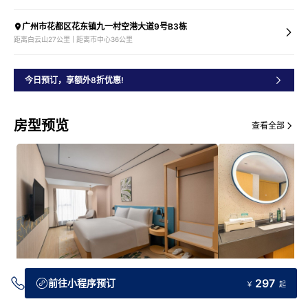
广州市花都区花东镇九一村空港大道9号B3栋
距离白云山27公里 | 距离市中心36公里
今日预订，享额外8折优惠!
房型预览
查看全部
297
前往小程序预订
￥
起