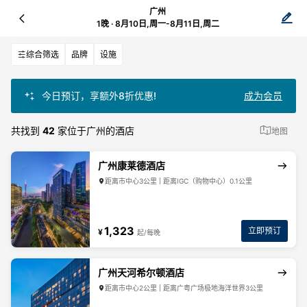
广州
1晚 · 8月10日,周一-8月11日,周二
综合筛选
品牌
设施
今日预订，享额外8折优惠!
成为会员
共找到
42
家位于广州的酒店
地图
广州康莱德酒店
距离市中心3公里 | 距离IGC（购物中心）0.1公里
1,323
立即预订
¥
起/每晚
广州天河希尔顿酒店
距离市中心2公里 | 距离广粤广场极地海洋世界3公里