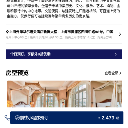
毗邻⻩浦江，坐落于上海外滩万国建筑群内，融合了其独有的历史⽂化⽓息
与21世纪的繁华景象。坐落于申城中集历史、⽂化、娱乐、艺术、购物、⾦
融和银⾏业的中⼼地带。交通便捷，与延安路过江隧道相邻，可直通上海的
⾦融⼼。仅步⾏便可达延续百年繁华商业历史的南京路。
上海外滩华尔道夫酒店新翼大楼：上海市黄浦区四川中路88号，中国；上海外滩华尔道夫酒店总会大楼：上海市黄浦区中山东一路2号，中国。
距离市中心0公里 | 距离南京路步行街1.5公里 | 距离上海博物馆1.8公里 | 距离东方明珠3公里
今日预订，享额外8折优惠!
房型预览
查看全部
2,479
前往小程序预订
￥
起