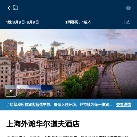
1晚:8月8日-8月9日
1间客房，1成人
了给您和所有宾客营造宁静、舒适入住环境，并持续为每一位宾客提供至臻体验，我们诚挚邀请您与我们携手，共同维护酒店公共空间的优雅氛围。上海外滩华尔道夫酒店温馨提示如下： 1. 关于商业拍摄与设备使用 任何涉及商业用途的拍摄活动请务必提前取得酒店书面许可。酒店始终高度重视每一位宾客的隐私。拍摄过程中，敬请留意避免其他宾客入镜，共同守护彼此的私人空间。 婚礼派对特别限制：酒店客房不可用于拍摄；酒店公共区域（包括建筑内部空间和酒店外部空间）和酒店设施（包括餐厅或其他场所）也禁止任何组织、第三方公司或个人以酒店场地为背景进行商业活动。如需了解拍照、录像和直播等行为的具体规定，请咨询酒店。 2. 关于公共环境的共同维护 在享受酒店公共空间的同时，敬请妥善保管好个人物品，以确保环境的整洁、安全与通行顺畅。 3. 关于无人机 为保障所有宾客的安全与住宿体验，并遵循相关管理规定，本酒店禁止携带无人机入内，敬请知悉。 4. 入住须知 请出示有效政府签发的身份证件或护照； 酒店自2017年3月1日起全面禁烟； 需支付损坏押金1,500元，仅接受信用卡（人民币结算），退房查房无误后，押金将于7日内全额退还至原信用卡。 衷心感谢您对我们工作的理解与支持！上海外滩华尔道夫酒店始终致力于为您创造美好难忘的入住体验。
查看详情
上海外滩华尔道夫酒店