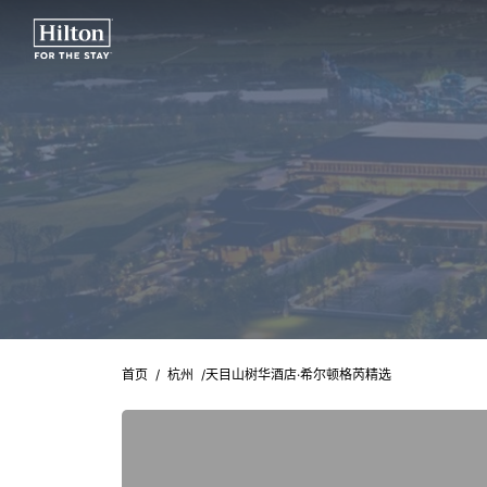
首页
/
杭州
/
天目山树华酒店·希尔顿格芮精选