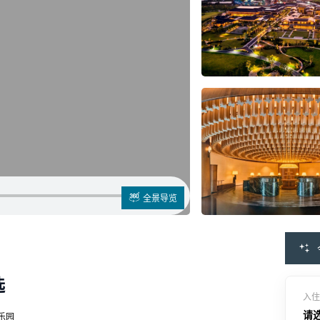
全景导览
选
入住
请
乐园