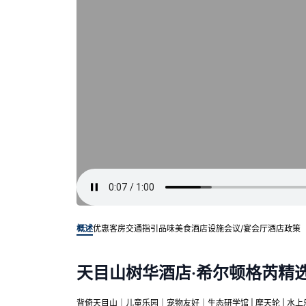
概述
优惠客房
交通指引
品味美食
酒店设施
会议/宴会厅
酒店政策
天目山树华酒店·希尔顿格芮精
背倚天目山｜儿童乐园｜宠物友好｜生态研学馆 | 摩天轮 | 水上