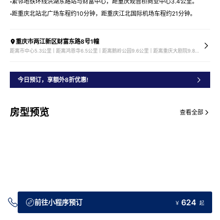
紧邻地铁环线洪湖东路站与财富中心，距重庆观音桥商业中心3.4公里。
距重庆北站北广场车程约10分钟，距重庆江北国际机场车程约21分钟。
重庆市两江新区财富东路8号1幢
距离市中心5.3公里 | 距离鸿恩寺6.5公里 | 距离鹅岭公园9.6公里 | 距离重庆大剧院9.8公里
今日预订，享额外8折优惠!
房型预览
查看全部
624
前往小程序预订
￥
起