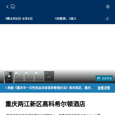
1晚:8月8日-8月9日
1间客房，1成人
全景导览
1.根据《重庆市一次性用品目录清单管理办法》相关规定，重庆市旅游住宿业将不再主动提供一次性用品。如需额外服务请咨询酒店，我们将竭诚为您服务。2.儿童早餐价格说明：成人携儿童用餐，1.2米（含）以下儿童免费，其他身高请具体咨询餐厅，以餐厅收费为准。
查看详情
重庆两江新区高科希尔顿酒店