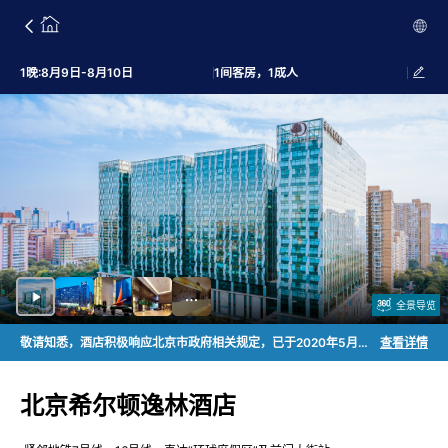
1晚:8月9日-8月10日
1间客房，1成人
全景导览
敬请知悉，酒店积极响应北京市政府相关规定，已于2020年5月1日起不再于客房内主动提牙刷、梳子、浴擦、剃须刀、指甲锉和鞋擦六件一次性日用品。若需要，可在入住时向酒店团队成员免费索取, 感谢您与我们一同践行可持续旅行，为绿色环保做出贡献！酒店依据北京市禁烟条例规定，实施全面室内禁烟，另设指定露天区域为宾客吸烟区，感谢您的理解与配合。温馨提示：酒店与商业体共用收费停车场。
查看详情
北京希尔顿逸林酒店