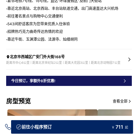
紧邻地铁7号线、16号线，直达“环球度假区”及前门大街站
靠近北京南站、北京西站、丰台站轨道交通，出门高速直达大兴机场
前往著名景点与购物中心交通便利
543间舒适客房为您带来优质入住体验
招牌热巧克力曲奇传达热情的欢迎
靠近牛街、玉渊潭公园、法源寺、灿缦胡同
北京市西城区广安门外大街168号
距离市中心6公里 | 距离北京世纪坛2公里 | 距离大花园3公里 | 距离北京动物园7公里
今日预订，享额外8折优惠!
房型预览
查看全部
711
前往小程序预订
￥
起