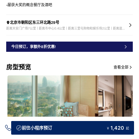
屡获大奖的概念餐厅及酒吧
北京市朝阳区东三环北路29号
距离天安门广场7公里 | 距离市中心0.4公里 | 距离三里屯购物和娱乐场2公里 | 距离蓝色港湾购物和娱乐场2公里
今日预订，享额外8折优惠!
房型预览
查看全部
1,420
前往小程序预订
￥
起