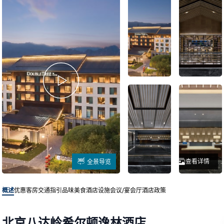
查看详情
全景导览
概述
优惠客房
交通指引
品味美食
酒店设施
会议/宴会厅
酒店政策
北京八达岭希尔顿逸林酒店