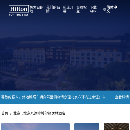
探索目的
我们的品
新店开
会员权
下载
简体中
地
牌
幕
益
APP
文
尊敬的客人，外地牌照车辆自驾至酒店请办理北京六环内进京证；自2025年3月15日起停车场将收取停车费【对住店、用餐及会议客人免费】； 如需任何协助，可随时致电010 6016 8888联络前台，祝您旅途愉快！
查看详情
首页
/
北京
/
北京八达岭希尔顿逸林酒店