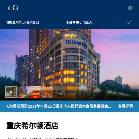
1晚:8月7日-8月8日
1间客房，1成人
1.为贯彻落实2021年11月25日重庆市人民代表大会常务委员会通过的《重庆市生活垃圾管理条例》的相关规定，从2023年08月01日起，酒店不会在客房放置且不会主动提供牙刷、梳子、剃须刀、浴擦、针线包、指甲锉、卫生袋、火柴、鞋擦；餐饮不会主动提供一次性餐具等打包用品。如有需要请咨询酒店前台。
查看详情
重庆希尔顿酒店