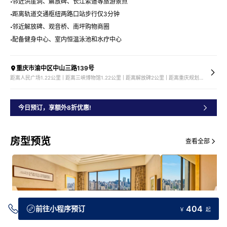
邻近洪崖洞、解放碑、长江索道等旅游景点
距离轨道交通枢纽两路口站步行仅3分钟
邻近解放碑、观音桥、南坪购物商圈
配备健身中心、室内恒温泳池和水疗中心
重庆市渝中区中山三路139号
距离人民广场1.22公里 | 距离三峡博物馆1.22公里 | 距离解放碑2公里 | 距离重庆规划展览馆2.44公里
今日预订，享额外8折优惠!
房型预览
查看全部
404
前往小程序预订
￥
起