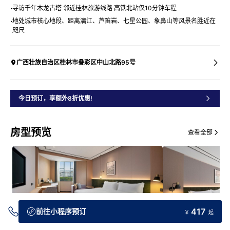
寻访千年木龙古塔 邻近桂林旅游线路 高铁北站仅10分钟车程
地处城市核心地段、距离漓江、芦笛岩、七星公园、象鼻山等风景名胜近在
咫尺
广西壮族自治区桂林市叠彩区中山北路95号
今日预订，享额外8折优惠!
房型预览
查看全部
417
前往小程序预订
￥
起