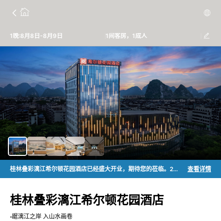
1晚:8月8日-8月9日
1间客房，1成人
桂林叠彩漓江希尔顿花园酒店已经盛大开业，期待您的莅临。2026年5月15日至11月14日入住酒店可享希尔顿荣誉客会额外1,000积分每晚，至高5,000积分。
查看详情
桂林叠彩漓江希尔顿花园酒店
踞漓江之岸 入山水画卷