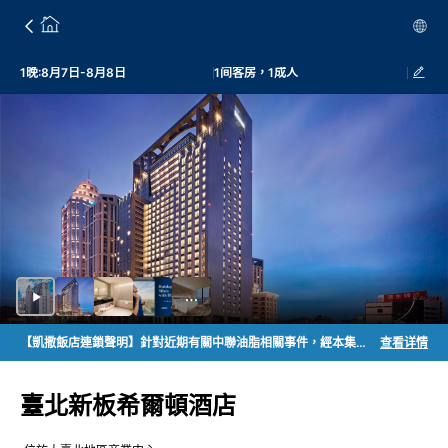
1晚:8月7日-8月8日
1间客房，1成人
【凱撒飯店連鎖聲明】針對近期有關中聯油脂相關事件，經本集團立即清查，確認本集團過去係依正常採購程序向合法供應商採購使用相關產品。於6月30日接獲供應商通知及主管機關相關資訊後，本集團立即展開全面清查，並自7月1日起停止使用公告涉及之相關批號產品，完成館內下架及退貨作業，目前各館均未使用此次公告涉及之問題批號產品。此外，基於食品安全及風險預防原則，本集團同步全面檢視相關油品使用情形，並主動採取預防性下架措施，更換相關油品，以確保消費者食用安全。凱撒飯店連鎖一向重視食品安全，未來亦將持續配合主管機關及供應商相關作業，加強油品驗收、供應商管理及食品安全把關，以維護消費者用餐安全與權益。
查看详情
臺北新板希爾頓酒店