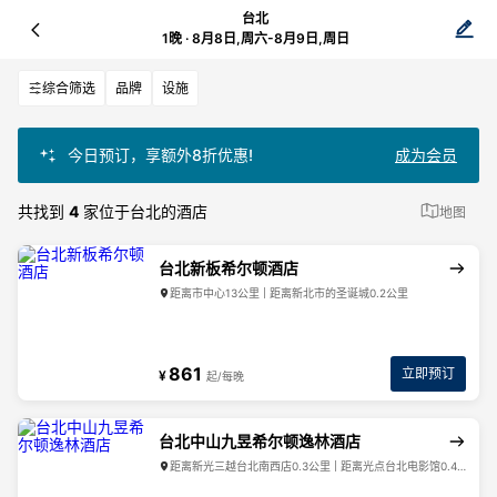
台北
1晚 · 8月8日,周六-8月9日,周日
综合筛选
品牌
设施
今日预订，享额外8折优惠!
成为会员
共找到
4
家位于台北的酒店
地图
台北新板希尔顿酒店
距离市中心13公里 | 距离新北市的圣诞城0.2公里
861
立即预订
¥
起/每晚
台北中山九昱希尔顿逸林酒店
距离新光三越台北南西店0.3公里 | 距离光点台北电影馆0.4公里