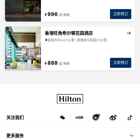
996
立即预订
¥
起/每晚
香港旺角希尔顿花园酒店
距离市中心0.5公里 | 距离雀鸟花园0.5公里
888
立即预订
¥
起/每晚
关注我们
更多服务