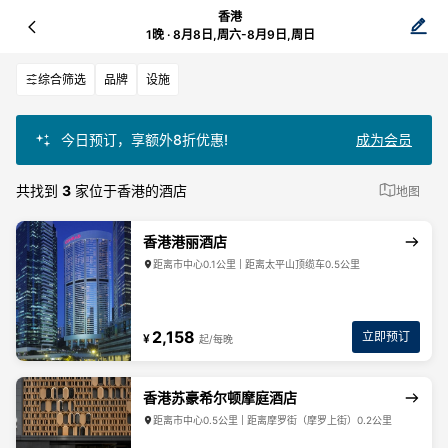
香港
1晚 · 8月8日,周六-8月9日,周日
综合筛选
品牌
设施
今日预订，享额外8折优惠!
成为会员
共找到
3
家位于香港的酒店
地图
香港港丽酒店
距离市中心0.1公里 | 距离太平山顶缆车0.5公里
2,158
立即预订
¥
起/每晚
香港苏豪希尔顿摩庭酒店
距离市中心0.5公里 | 距离摩罗街（摩罗上街）0.2公里