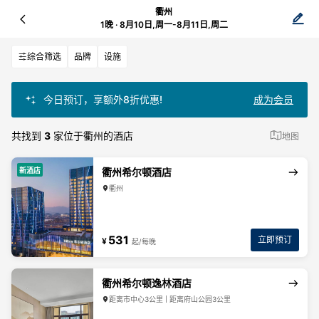
衢州
1晚 · 8月10日,周一-8月11日,周二
综合筛选
品牌
设施
今日预订，享额外8折优惠!
成为会员
共找到
3
家位于衢州的酒店
地图
新酒店
衢州希尔顿酒店
衢州
531
立即预订
¥
起/每晚
衢州希尔顿逸林酒店
距离市中心3公里 | 距离府山公园3公里