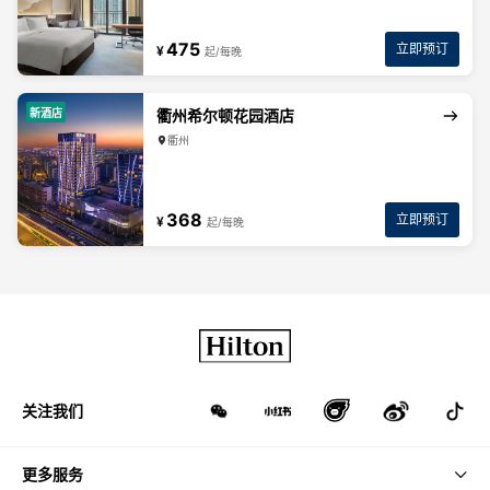
475
立即预订
¥
起/每晚
新酒店
衢州希尔顿花园酒店
衢州
368
立即预订
¥
起/每晚
关注我们
更多服务