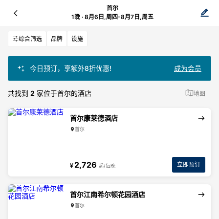
首尔
1晚 · 8月6日,周四-8月7日,周五
综合筛选
品牌
设施
今日预订，享额外8折优惠!
成为会员
共找到
2
家位于首尔的酒店
地图
首尔康莱德酒店
首尔
2,726
立即预订
¥
起/每晚
首尔江南希尔顿花园酒店
首尔