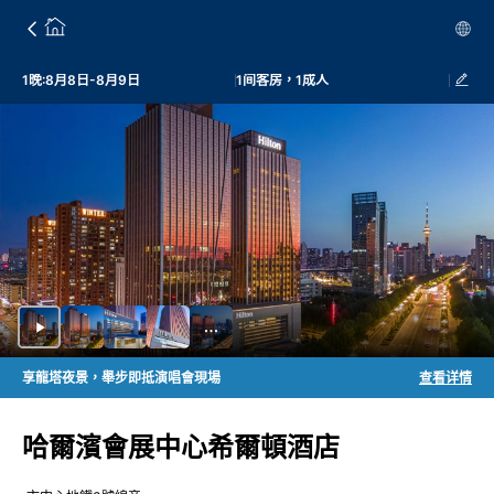
1晚:8月8日-8月9日
1间客房，1成人
享龍塔夜景，舉步即抵演唱會現場
查看详情
哈爾濱會展中心希爾頓酒店