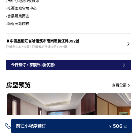
市中心地鐵3號線旁
毗鄰國際會展中心
會展農業商圈
臨近高等院校
中國黑龍江省哈爾濱市南崗區長江路392號
距離市中心7公里 | 距離省地質博物館1.2公里
今日预订，享额外8折优惠!
房型预览
查看全部
506
前往小程序预订
￥
起