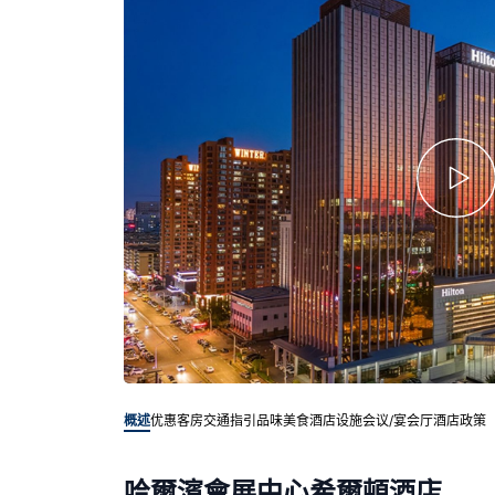
概述
优惠客房
交通指引
品味美食
酒店设施
会议/宴会厅
酒店政策
哈爾濱會展中心希爾頓酒店