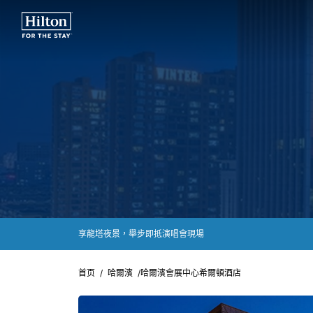
享龍塔夜景，舉步即抵演唱會現場
首页
/
哈爾濱
/
哈爾濱會展中心希爾頓酒店