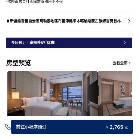
毗鄰吉克普林國際滑雪場與禾木村
新疆維吾爾自治區阿勒泰地區布爾津縣禾木喀納斯蒙古族鄉吉克普林國際滑雪度假區西區大廳南150米
今日预订，享额外8折优惠!
房型预览
查看全部
2,765
前往小程序预订
￥
起