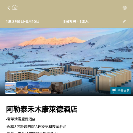
1晚:8月9日-8月10日
1间客房，1成人
全景导览
阿勒泰禾木康萊德酒店
奢華滑雪度假酒店
配備3間舒適的SPA理療室和按摩浴池