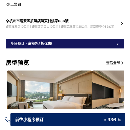
水上樂園
杭州市臨安區於潛鎮潛東村姚家666號
距離禪源寺10公里 | 距離西天目山10公里 | 距離臨安廣場28公里 | 距離市中心85公里
今日预订，享额外8折优惠!
房型预览
查看全部
936
前往小程序预订
￥
起