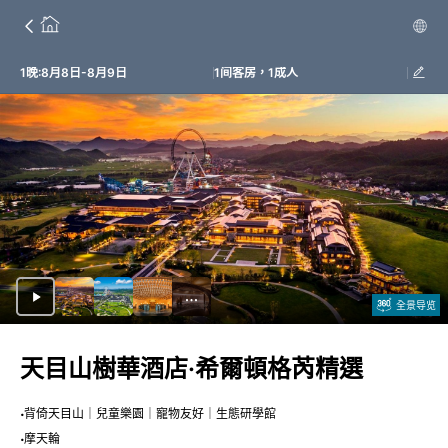
1晚:8月8日-8月9日
1间客房，1成人
全景导览
天目山樹華酒店·希爾頓格芮精選
背倚天目山｜兒童樂園｜寵物友好｜生態研學館
摩天輪