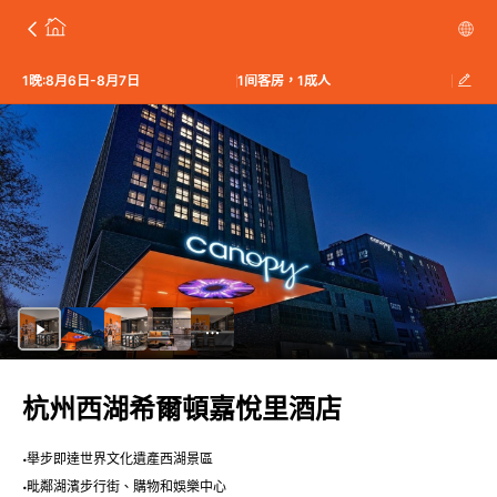
1晚:8月6日-8月7日
1间客房，1成人
杭州西湖希爾頓嘉悅里酒店
舉步即達世界文化遺產西湖景區
毗鄰湖濱步行街、購物和娛樂中心