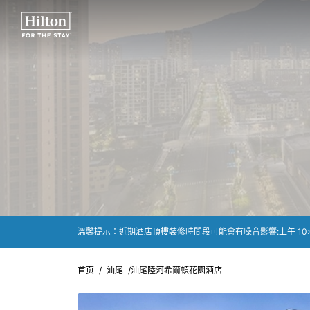
首页
/
汕尾
/
汕尾陸河希爾頓花園酒店