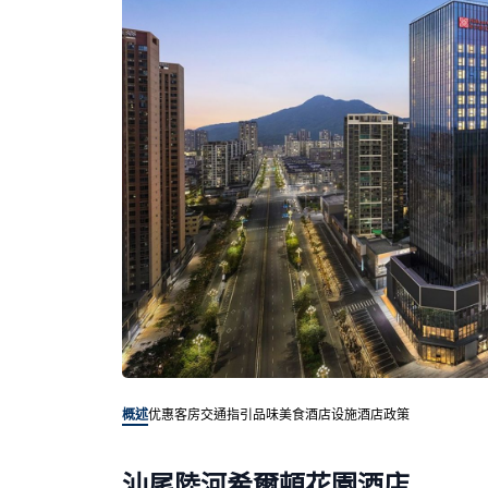
概述
优惠客房
交通指引
品味美食
酒店设施
酒店政策
汕尾陸河希爾頓花園酒店