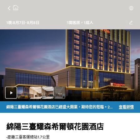
1晚:8月7日-8月8日
1間客房，1成人
綿陽三臺耀森希爾頓花園酒店已經盛大開業，期待您的蒞臨。2026年2月12日至2026年8月11日首次入住酒店可享希爾頓榮譽客會額外1,000積分。
查看詳情
綿陽三臺耀森希爾頓花園酒店
距離三臺客運總站1.7公里