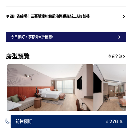
四川省綿陽市三臺縣潼川鎮凱濱路耀森城二期8號樓
今日預訂，享額外8折優惠!
房型預覽
查看全部
276
前往預訂
￥
起