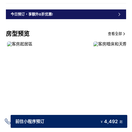
今日预订，享额外8折优惠!
房型预览
查看全部
交通指引
4,492
前往小程序预订
￥
起