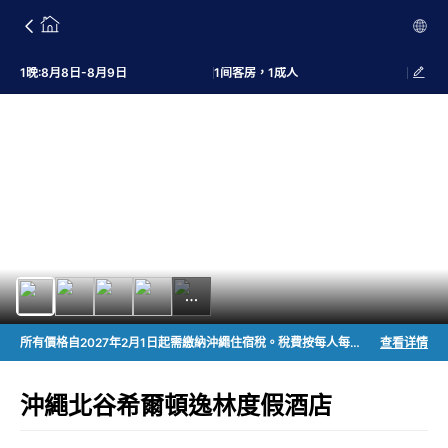
1晚:8月8日-8月9日
1间客房，1成人
所有價格自2027年2月1日起需繳納沖繩住宿稅。稅費按每人每晚收取，為房價（不含稅）的2%，最高不超過￥2,000，由住客支付。
查看详情
沖繩北谷希爾頓逸林度假酒店