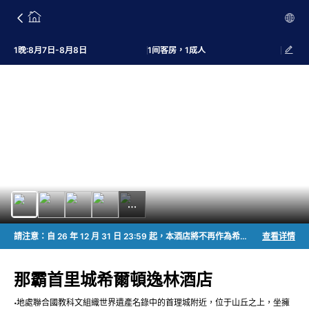
1晚:8月7日-8月8日
1间客房，1成人
請注意：自 26 年 12 月 31 日 23:59 起，本酒店將不再作為希爾頓酒店運營。因此，預訂該日期之后的住宿，將不再積累希爾頓榮譽客會積分。如有任何疑問，請直接聯系酒店。
查看详情
那霸首里城希爾頓逸林酒店
地處聯合國教科文組織世界遺產名錄中的首理城附近，位于山丘之上，坐擁