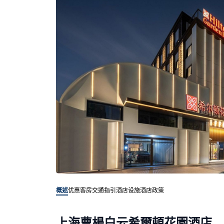
概述
优惠客房
交通指引
酒店设施
酒店政策
上海曹楊白云希爾頓花園酒店