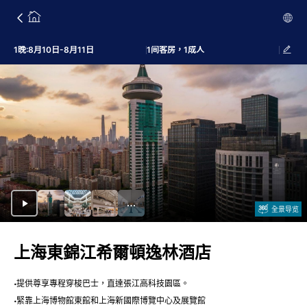
1晚:8月10日-8月11日
1间客房，1成人
全景导览
上海東錦江希爾頓逸林酒店
提供尊享專程穿梭巴士，直達張江高科技園區。
緊靠上海博物館東館和上海新國際博覽中心及展覽館