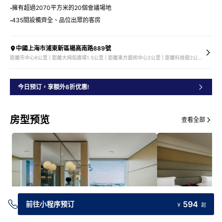
擁有超過2070平方米的20個會議場地
435間設備齊全、品位出眾的客房
中國上海市浦東新區楊高南路889號
距離市中心6公里 | 距離大拇指廣場1.5公里 | 距離東方藝術中心2公里 | 距離科技館2公里
今日预订，享额外8折优惠!
房型预览
查看全部
594
前往小程序预订
￥
起