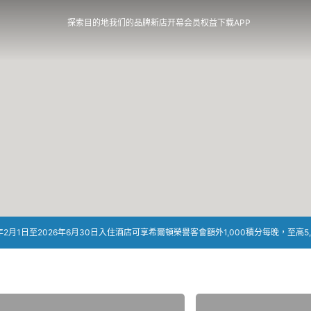
探索目的地
我们的品牌
新店开幕
会员权益
下载APP
月1日至2026年6月30日入住酒店可享希爾頓榮譽客會額外1,000積分每晚，至高5,