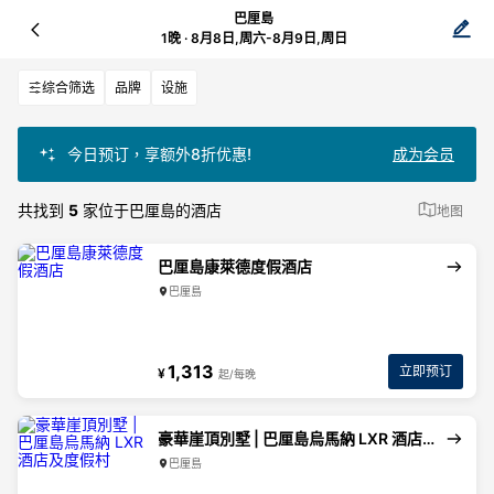
巴厘島
1晚 · 8月8日,周六-8月9日,周日
综合筛选
品牌
设施
今日预订，享额外8折优惠!
成为会员
共找到
5
家位于巴厘島的酒店
地图
巴厘島康萊德度假酒店
巴厘島
1,313
立即预订
¥
起/每晚
豪華崖頂別墅 | 巴厘島烏馬納 LXR 酒店及度假村
巴厘島