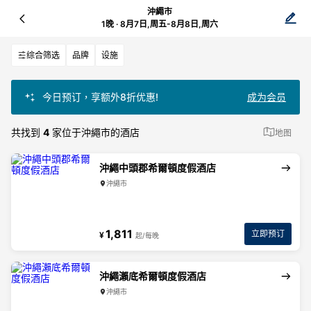
沖繩市
1晚 · 8月7日,周五-8月8日,周六
综合筛选
品牌
设施
今日预订，享额外8折优惠!
成为会员
共找到
4
家位于沖繩市的酒店
地图
沖繩中頭郡希爾頓度假酒店
沖繩市
1,811
立即预订
¥
起/每晚
沖繩瀨底希爾頓度假酒店
沖繩市