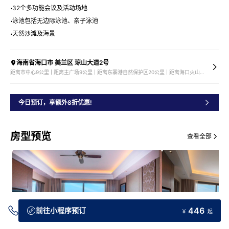
32个多功能会议及活动场地
泳池包括无边际泳池、亲子泳池
天然沙滩及海景
海南省海口市 美兰区 琼山大道2号
距离市中心9公里 | 距离主广场9公里 | 距离东寨港自然保护区20公里 | 距离海口火山地质公园30公里
今日预订，享额外8折优惠!
房型预览
查看全部
446
前往小程序预订
￥
起