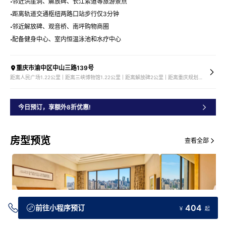
邻近洪崖洞、解放碑、长江索道等旅游景点
距离轨道交通枢纽两路口站步行仅3分钟
邻近解放碑、观音桥、南坪购物商圈
配备健身中心、室内恒温泳池和水疗中心
重庆市渝中区中山三路139号
距离人民广场1.22公里 | 距离三峡博物馆1.22公里 | 距离解放碑2公里 | 距离重庆规划展览馆2.44公里
今日预订，享额外8折优惠!
房型预览
查看全部
404
前往小程序预订
￥
起