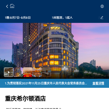
1晚:8月7日-8月8日
1间客房，1成人
1.为贯彻落实2021年11月25日重庆市人民代表大会常务委员会通过的《重庆市生活垃圾管理条例》的相关规定，从2023年08月01日起，酒店不会在客房放置且不会主动提供牙刷、梳子、剃须刀、浴擦、针线包、指甲锉、卫生袋、火柴、鞋擦；餐饮不会主动提供一次性餐具等打包用品。如有需要请咨询酒店前台。
查看详情
重庆希尔顿酒店