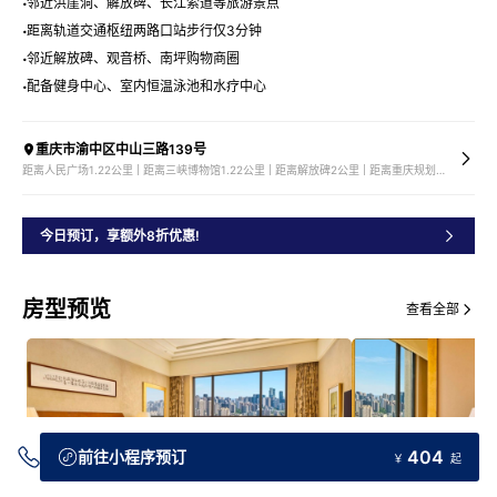
邻近洪崖洞、解放碑、长江索道等旅游景点
距离轨道交通枢纽两路口站步行仅3分钟
邻近解放碑、观音桥、南坪购物商圈
配备健身中心、室内恒温泳池和水疗中心
重庆市渝中区中山三路139号
距离人民广场1.22公里 | 距离三峡博物馆1.22公里 | 距离解放碑2公里 | 距离重庆规划展览馆2.44公里
今日预订，享额外8折优惠!
房型预览
查看全部
404
前往小程序预订
￥
起