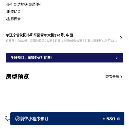
步行到达地铁,交通便利
地道辽菜
金廊夜景
辽宁省沈阳市和平区青年大街374号, 中国
距离市中心5公里 | 距离地铁站0公里 | 距离沈水湾公园1公里 | 距离沈阳地区总医院1.5公里
今日预订，享额外8折优惠!
房型预览
查看全部
580
前往小程序预订
￥
起