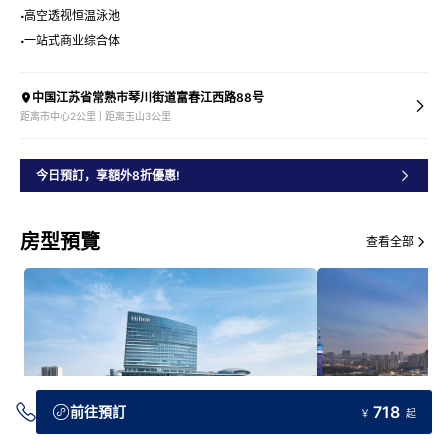
高空透视恒温泳池
一站式商业综合体
中国江苏省常熟市琴川街道富春江西路88号
距离市中心2公里 | 距离玉山3公里
今日預訂，享額外8折優惠!
房型預覽
查看全部
718
前往預訂
￥
起