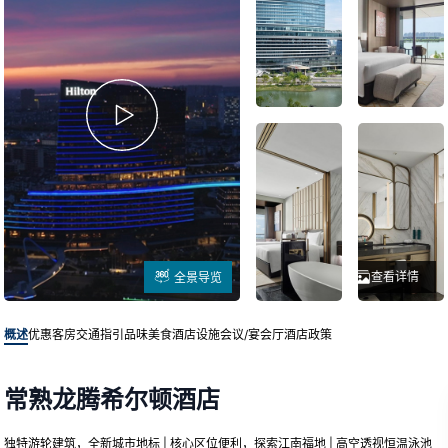
查看详情
全景导览
概述
优惠客房
交通指引
品味美食
酒店设施
会议/宴会厅
酒店政策
常熟龙腾希尔顿酒店
独特游轮建筑，全新城市地标 | 核心区位便利，探索江南福地 | 高空透视恒温泳池