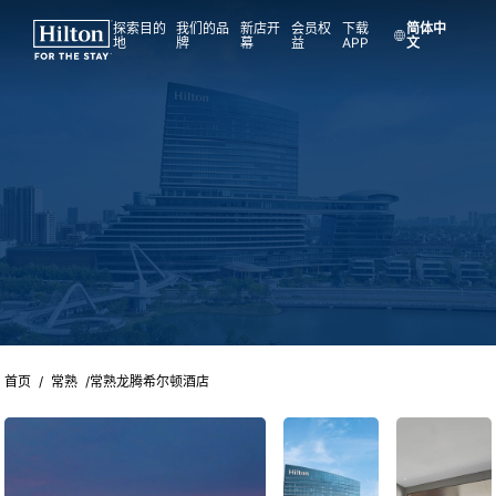
探索目的
我们的品
新店开
会员权
下载
简体中
地
牌
幕
益
APP
文
首页
/
常熟
/
常熟龙腾希尔顿酒店