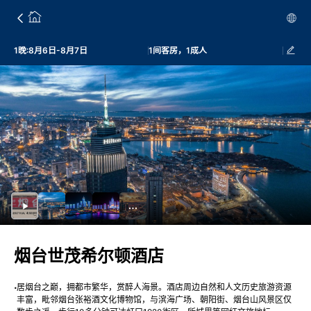
1晚:8月6日-8月7日
1间客房，1成人
烟台世茂希尔顿酒店
居烟台之巅，拥都市繁华，赏醉人海景。酒店周边自然和人文历史旅游资源
丰富，毗邻烟台张裕酒文化博物馆，与滨海广场、朝阳街、烟台山风景区仅