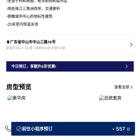
坐落于利和商圈，毗邻购物和娱乐区
地处珠江三角洲西岸，交通便利
俯瞰城市中心的地标性建筑
25米室内恒温泳池
广东省中山市中山三路16号
距离市中心1.3公里 | 距离中山纪念堂5公里
今日预订，享额外8折优惠!
房型预览
查看全部
557
前往小程序预订
￥
起