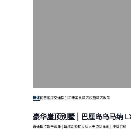
概述
优惠客房
交通指引
品味美食
酒店设施
酒店政策
豪华崖顶别墅 | 巴厘岛乌马纳 L
直通梅拉斯蒂海滩 | 每栋别墅均设私人无边际泳池 | 按摩浴缸