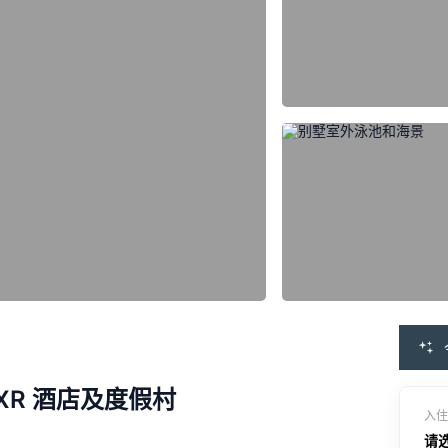
XR 酒店及度假村
入住
请