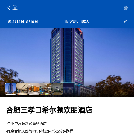
1晚:8月8日-8月9日
1间客房，1成人
合肥三孝口希尔顿欢朋酒店
合肥中高端新锐商务酒店
距离合肥天然氧吧“环城公园”仅5分钟路程