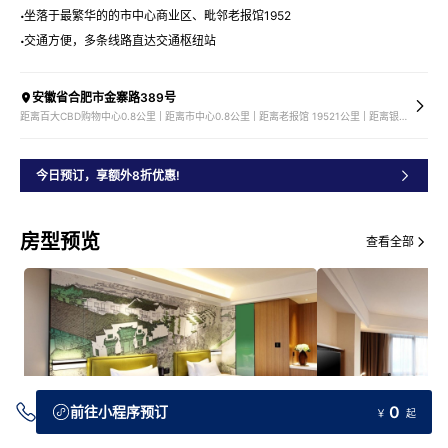
坐落于最繁华的的市中心商业区、毗邻老报馆1952
交通方便，多条线路直达交通枢纽站
安徽省合肥市金寨路389号
距离百大CBD购物中心0.8公里 | 距离市中心0.8公里 | 距离老报馆 19521公里 | 距离银泰中心1.5公里
今日预订，享额外8折优惠!
房型预览
查看全部
0
前往小程序预订
￥
起